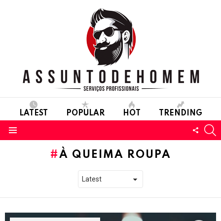
LATEST
POPULAR
HOT
TRENDING
S
FOLL
Menu
US
À QUEIMA ROUPA