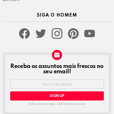
SIGA O HOMEM
facebook
twitter
instagram
pinterest
youtube
Receba os assuntos mais frescos no
NEWSLETTER
seu email!
Email
address:
Não se preocupe, não fazemos spam