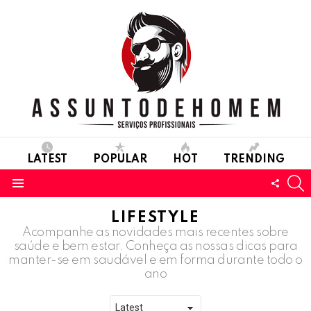
LATEST
POPULAR
HOT
TRENDING
S
FOLL
Menu
US
LIFESTYLE
Acompanhe as novidades mais recentes sobre
saúde e bem estar. Conheça as nossas dicas para
manter-se em saudável e em forma durante todo o
ano