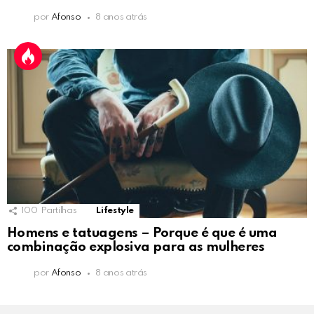
por
Afonso
8 anos atrás
100
Partilhas
Lifestyle
Homens e tatuagens – Porque é que é uma
combinação explosiva para as mulheres
por
Afonso
8 anos atrás