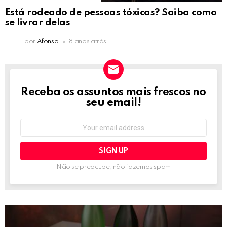
Está rodeado de pessoas tóxicas? Saiba como
se livrar delas
por
Afonso
8 anos atrás
Receba os assuntos mais frescos no
NEWSLETTER
seu email!
Email
address:
Não se preocupe, não fazemos spam