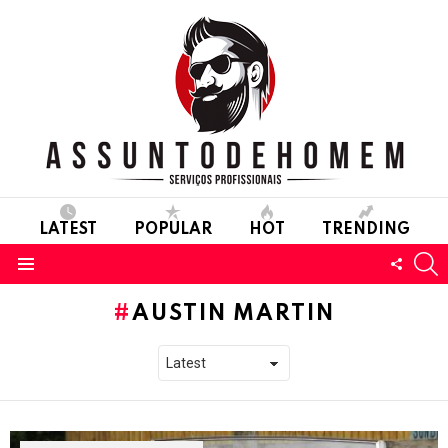
LATEST
POPULAR
HOT
TRENDING
S
FOLL
Menu
US
AUSTIN MARTIN