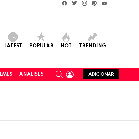
facebook
twitter
instagram
pinterest
youtube
LATEST
POPULAR
HOT
TRENDING
SEARCH
LOGIN
ILMES
ANÁLISES
ADICIONAR