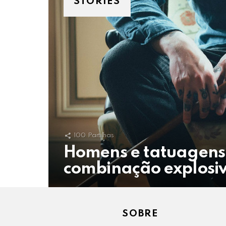
STORIES
100
Partilhas
Homens e tatuagens
combinação explosi
SOBRE