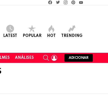
facebook
twitter
instagram
pinterest
youtube
LATEST
POPULAR
HOT
TRENDING
SEARCH
LOGIN
ILMES
ANÁLISES
ADICIONAR
S