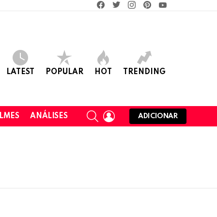
facebook
twitter
instagram
pinterest
youtube
LATEST
POPULAR
HOT
TRENDING
SEARCH
LOGIN
ILMES
ANÁLISES
ADICIONAR