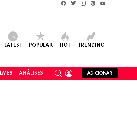
facebook
twitter
instagram
pinterest
youtube
LATEST
POPULAR
HOT
TRENDING
SEARCH
LOGIN
ILMES
ANÁLISES
ADICIONAR