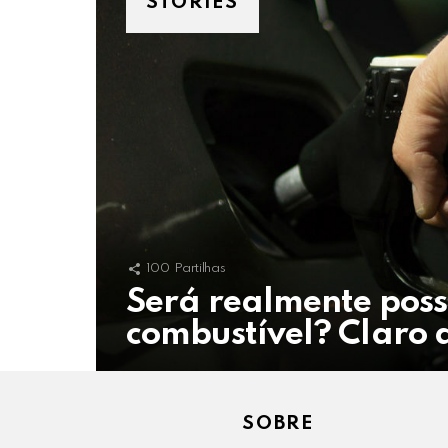
STORIES
100
Partilhas
Será realmente poss
combustível? Claro 
SOBRE