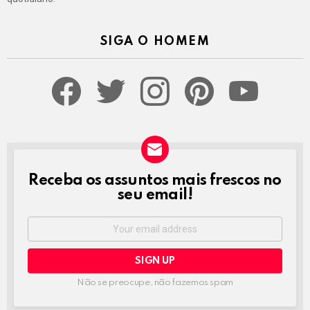
SIGA O HOMEM
facebook
twitter
instagram
pinterest
youtube
Receba os assuntos mais frescos no
NEWSLETTER
seu email!
Email
address:
Não se preocupe, não fazemos spam