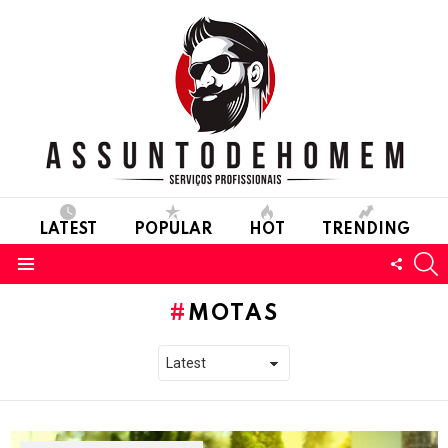
LATEST
POPULAR
HOT
TRENDING
S
FOLL
Menu
US
MOTAS