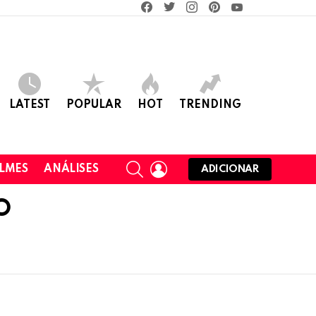
facebook
twitter
instagram
pinterest
youtube
LATEST
POPULAR
HOT
TRENDING
SEARCH
LOGIN
ILMES
ANÁLISES
ADICIONAR
O