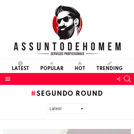
LATEST
POPULAR
HOT
TRENDING
S
FOLL
Menu
US
SEGUNDO ROUND