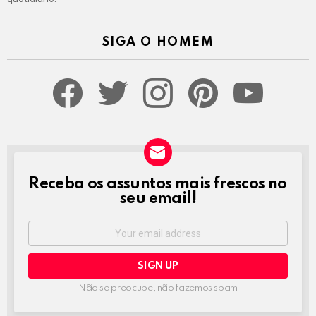
SIGA O HOMEM
facebook
twitter
instagram
pinterest
youtube
Receba os assuntos mais frescos no
NEWSLETTER
seu email!
Email
address:
Não se preocupe, não fazemos spam