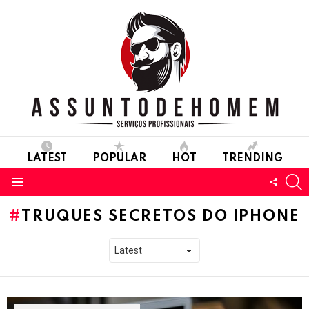
LATEST
POPULAR
HOT
TRENDING
S
FOLL
Menu
US
TRUQUES SECRETOS DO IPHONE