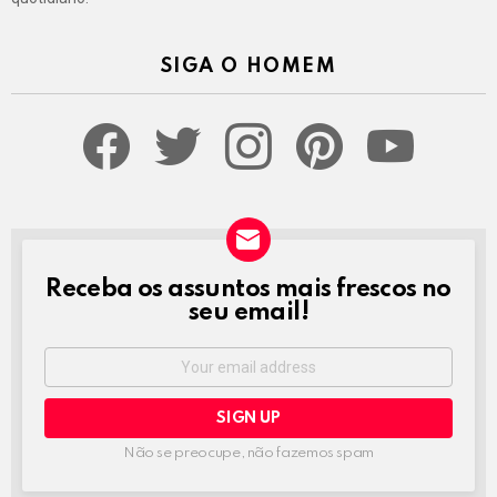
SIGA O HOMEM
facebook
twitter
instagram
pinterest
youtube
Receba os assuntos mais frescos no
NEWSLETTER
seu email!
Email
address:
Não se preocupe, não fazemos spam