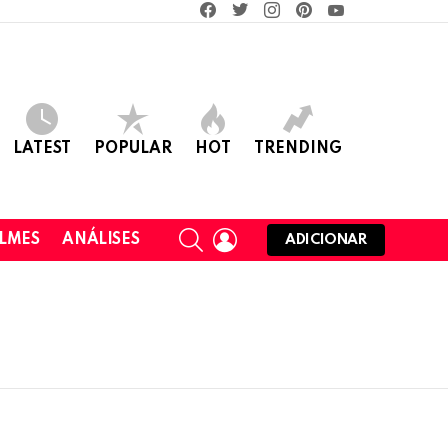
facebook
twitter
instagram
pinterest
youtube
LATEST
POPULAR
HOT
TRENDING
SEARCH
LOGIN
ILMES
ANÁLISES
ADICIONAR