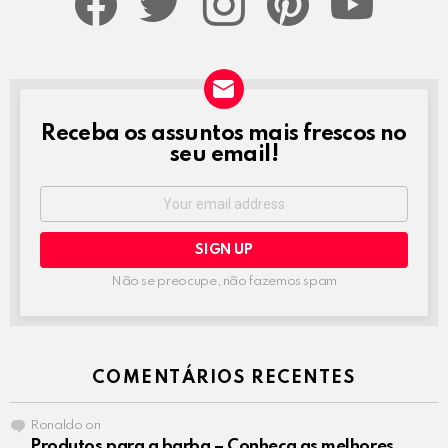
Receba os assuntos mais frescos no
NEWSLETTER
seu email!
Email
address:
Não se preocupe, não fazemos spam
COMENTÁRIOS RECENTES
Ronaldo
on
Produtos para a barba – Conheça as melhores