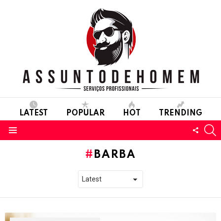
LATEST
POPULAR
HOT
TRENDING
S
FOLL
Menu
US
BARBA