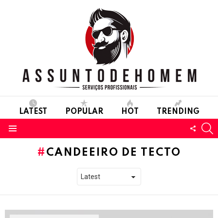
LATEST
POPULAR
HOT
TRENDING
S
FOLL
Menu
US
CANDEEIRO DE TECTO