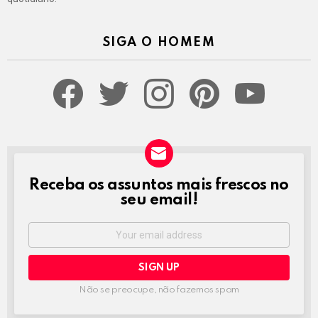
SIGA O HOMEM
facebook
twitter
instagram
pinterest
youtube
Receba os assuntos mais frescos no
NEWSLETTER
seu email!
Email
address:
Não se preocupe, não fazemos spam