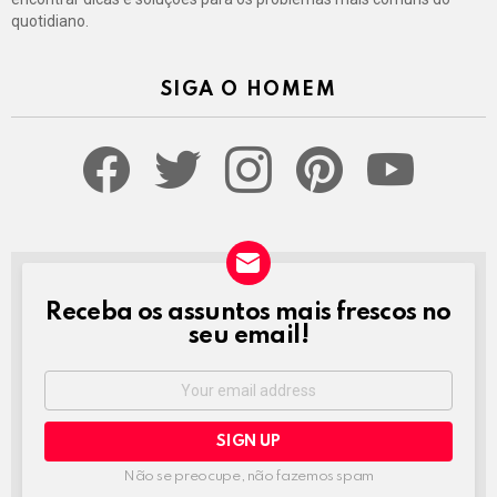
quotidiano.
SIGA O HOMEM
facebook
twitter
instagram
pinterest
youtube
Receba os assuntos mais frescos no
NEWSLETTER
seu email!
Email
address:
Não se preocupe, não fazemos spam