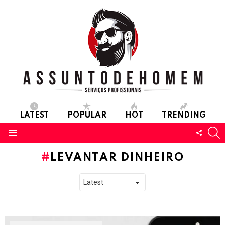
LATEST
POPULAR
HOT
TRENDING
S
FOLL
Menu
US
LEVANTAR DINHEIRO