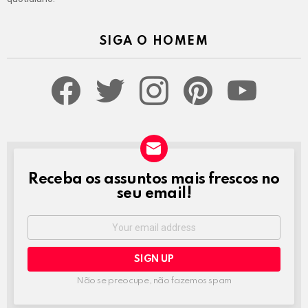
SIGA O HOMEM
facebook
twitter
instagram
pinterest
youtube
Receba os assuntos mais frescos no
NEWSLETTER
seu email!
Email
address:
Não se preocupe, não fazemos spam