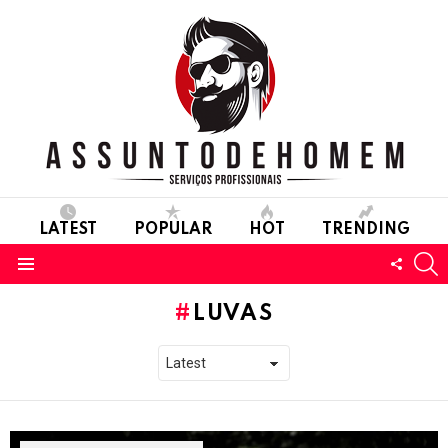
LATEST
POPULAR
HOT
TRENDING
S
FOLL
Menu
US
LUVAS