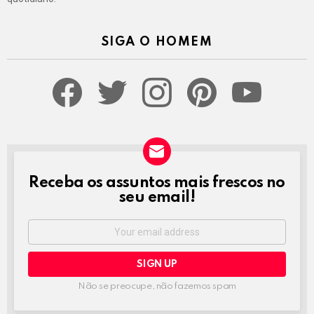
SIGA O HOMEM
facebook
twitter
instagram
pinterest
youtube
Receba os assuntos mais frescos no
NEWSLETTER
seu email!
Email
address:
Não se preocupe, não fazemos spam