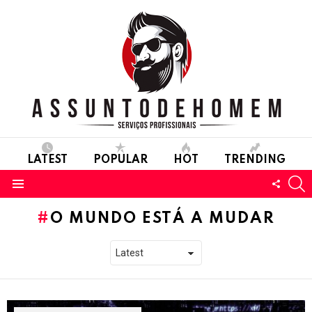
LATEST
POPULAR
HOT
TRENDING
S
FOLL
Menu
US
O MUNDO ESTÁ A MUDAR