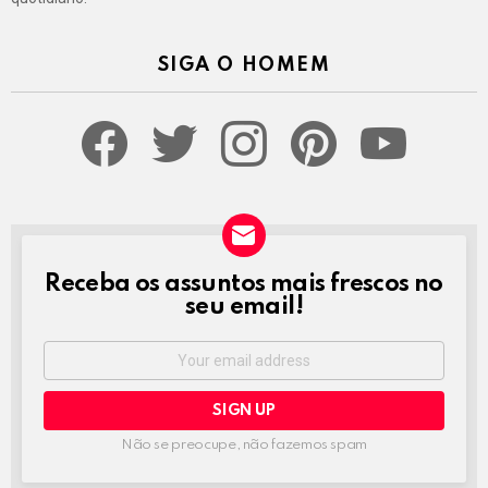
SIGA O HOMEM
facebook
twitter
instagram
pinterest
youtube
Receba os assuntos mais frescos no
NEWSLETTER
seu email!
Email
address:
Não se preocupe, não fazemos spam