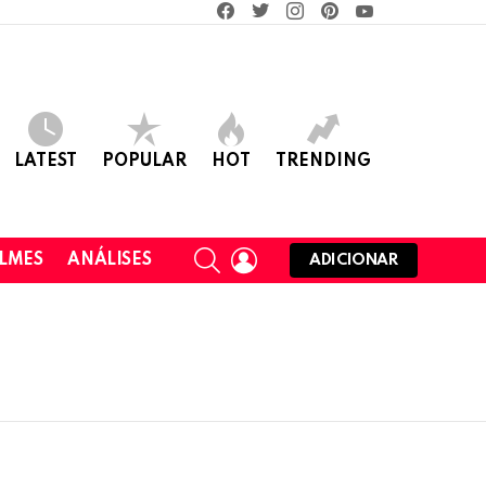
facebook
twitter
instagram
pinterest
youtube
LATEST
POPULAR
HOT
TRENDING
SEARCH
LOGIN
ILMES
ANÁLISES
ADICIONAR