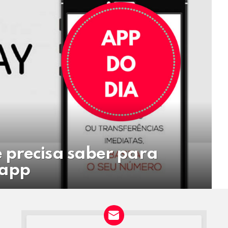
 precisa saber para
 app