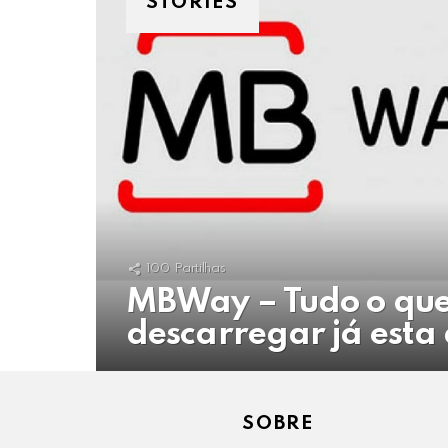
STORIES
100
Partilhas
MBWay – Tudo o que
descarregar já esta
SOBRE