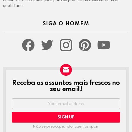
quotidiano.
SIGA O HOMEM
facebook
twitter
instagram
pinterest
youtube
Receba os assuntos mais frescos no
NEWSLETTER
seu email!
Email
address:
Não se preocupe, não fazemos spam