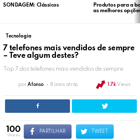
SONDAGEM: Clássicos
Produtos para a b
as melhores opçõe
Tecnologia
7 telefones mais vendidos de sempre
– Teve algum destes?
Top 7 dos telefones mais vendidos de sempre
por
Afonso
8 anos atrás
1.7k
Views
100
PARTILHAR
TWEET
shares