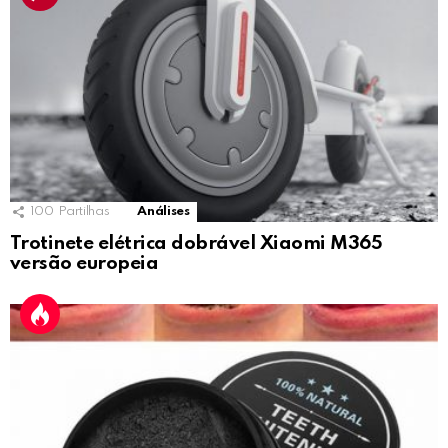
100
Partilhas
Análises
Trotinete elétrica dobrável Xiaomi M365
versão europeia