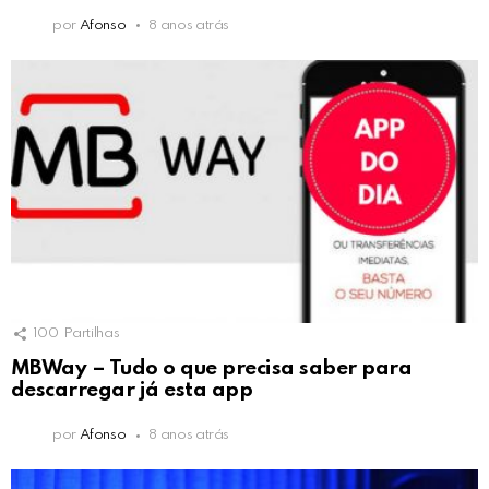
por
Afonso
8 anos atrás
100
Partilhas
MBWay – Tudo o que precisa saber para
descarregar já esta app
por
Afonso
8 anos atrás