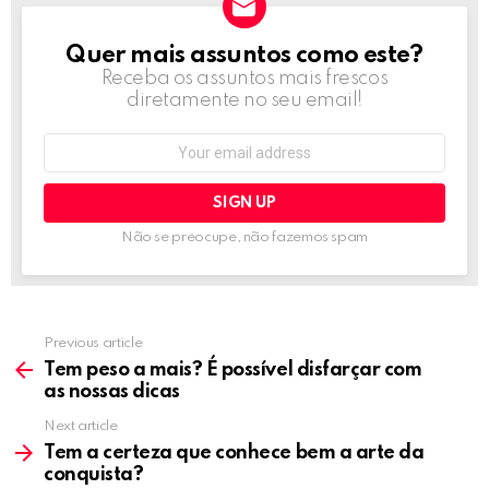
Quer mais assuntos como este?
NEWSLETTER
Receba os assuntos mais frescos
diretamente no seu email!
Email
address:
Não se preocupe, não fazemos spam
Previous article
See
more
Tem peso a mais? É possível disfarçar com
as nossas dicas
Next article
Tem a certeza que conhece bem a arte da
conquista?