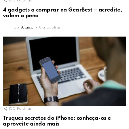
100
Partilhas
4 gadgets a comprar na GearBest – acredite,
valem a pena
por
Afonso
8 anos atrás
100
Partilhas
Truques secretos do iPhone: conheça-os e
aproveite ainda mais