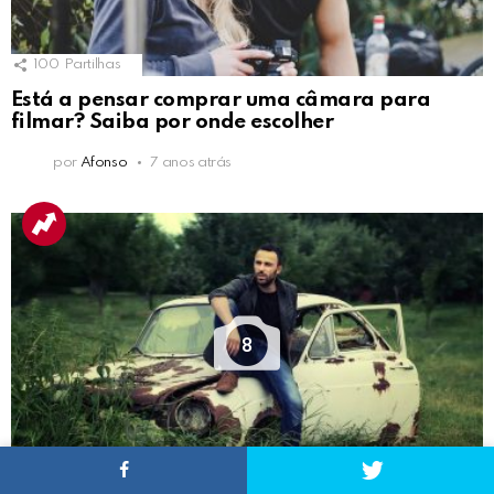
100
Partilhas
Está a pensar comprar uma câmara para
filmar? Saiba por onde escolher
por
Afonso
7 anos atrás
8
101
Partilhas