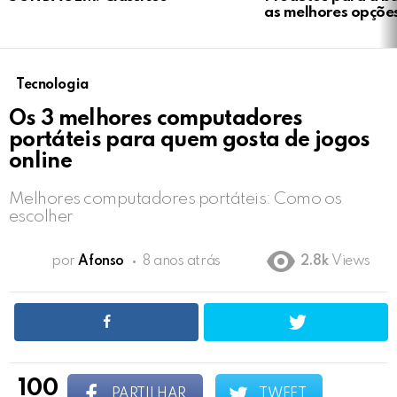
as melhores opçõe
Tecnologia
Os 3 melhores computadores
portáteis para quem gosta de jogos
online
Melhores computadores portáteis: Como os
escolher
por
Afonso
8 anos atrás
2.8k
Views
100
PARTILHAR
TWEET