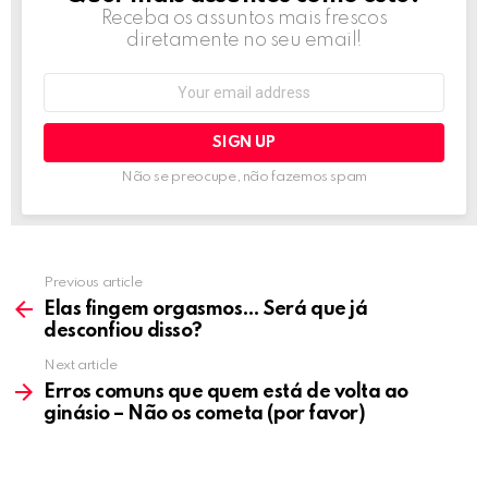
Receba os assuntos mais frescos
diretamente no seu email!
Email
address:
Não se preocupe, não fazemos spam
Previous article
See
more
Elas fingem orgasmos… Será que já
desconfiou disso?
Next article
Erros comuns que quem está de volta ao
ginásio – Não os cometa (por favor)