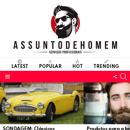
LATEST
POPULAR
HOT
TRENDING
S
FOLL
Menu
US
LATEST
STORIES
SONDAGEM: Clássicos
Produtos para a b