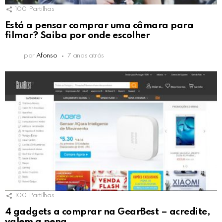
100
Partilhas
Está a pensar comprar uma câmara para
filmar? Saiba por onde escolher
por
Afonso
7 anos atrás
100
Partilhas
4 gadgets a comprar na GearBest – acredite,
valem a pena