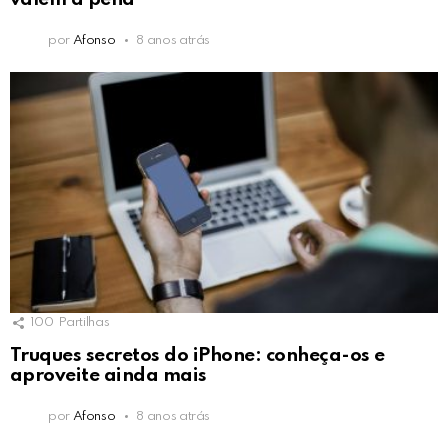
por
Afonso
8 anos atrás
100
Partilhas
Truques secretos do iPhone: conheça-os e
aproveite ainda mais
por
Afonso
8 anos atrás