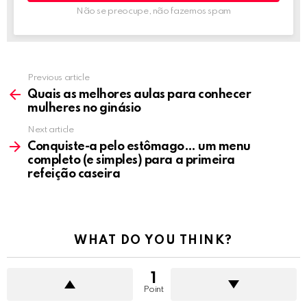
Não se preocupe, não fazemos spam
Previous article
See
more
Quais as melhores aulas para conhecer
mulheres no ginásio
Next article
Conquiste-a pelo estômago… um menu
completo (e simples) para a primeira
refeição caseira
WHAT DO YOU THINK?
1
Point