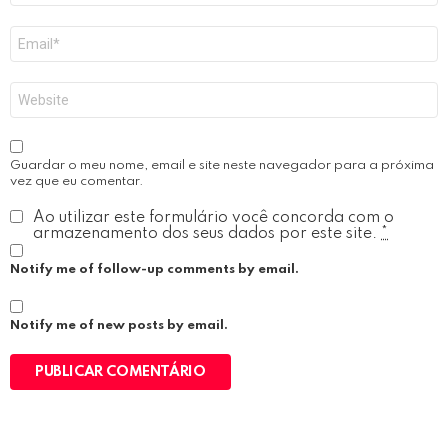
Email
*
Site
Guardar o meu nome, email e site neste navegador para a próxima
vez que eu comentar.
Ao utilizar este formulário você concorda com o
armazenamento dos seus dados por este site.
*
Notify me of follow-up comments by email.
Notify me of new posts by email.