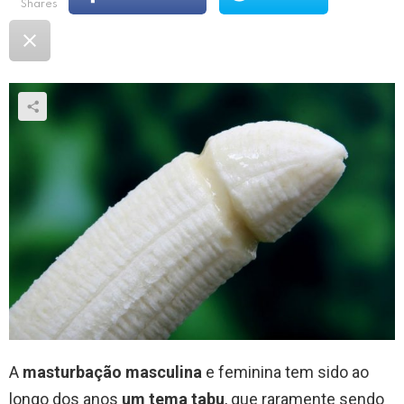
shares
A
masturbação masculina
e feminina tem sido ao
longo dos anos
um tema tabu
, que raramente sendo