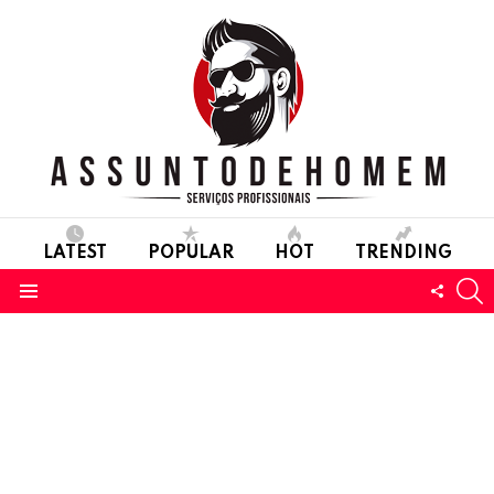
LATEST
POPULAR
HOT
TRENDING
S
FOLL
Menu
US