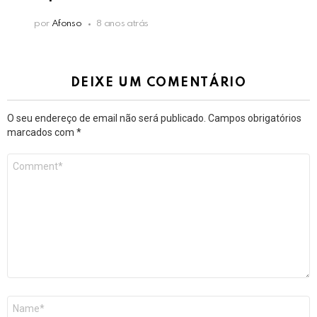
por
Afonso
8 anos atrás
DEIXE UM COMENTÁRIO
O seu endereço de email não será publicado.
Campos obrigatórios
marcados com
*
Comentário
*
Nome
*