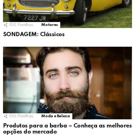
100
Partilhas
Motores
SONDAGEM: Clássicos
100
Partilhas
Moda e Beleza
Produtos para a barba – Conheça as melhores
opções do mercado