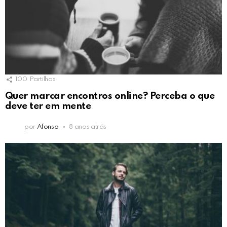
100
Partilhas
Quer marcar encontros online? Perceba o que
deve ter em mente
por
Afonso
8 anos atrás