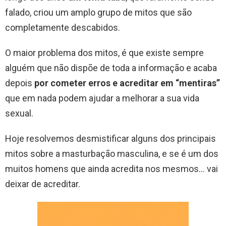
falado, criou um amplo grupo de mitos que são
completamente descabidos.
O maior problema dos mitos, é que existe sempre
alguém que não dispõe de toda a informação e acaba
depois
por cometer erros e acreditar em “mentiras”
que em nada podem ajudar a melhorar a sua vida
sexual.
Hoje resolvemos desmistificar alguns dos principais
mitos sobre a masturbação masculina, e se é um dos
muitos homens que ainda acredita nos mesmos… vai
deixar de acreditar.