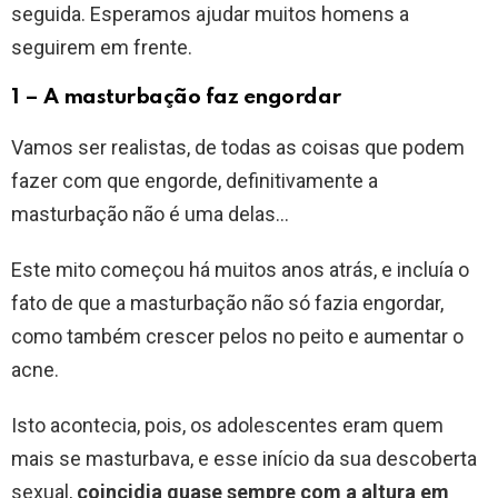
seguida. Esperamos ajudar muitos homens a
seguirem em frente.
1 – A masturbação faz engordar
Vamos ser realistas, de todas as coisas que podem
fazer com que engorde, definitivamente a
masturbação não é uma delas…
Este mito começou há muitos anos atrás, e incluía o
fato de que a masturbação não só fazia engordar,
como também crescer pelos no peito e aumentar o
acne.
Isto acontecia, pois, os adolescentes eram quem
mais se masturbava, e esse início da sua descoberta
sexual,
coincidia quase sempre com a altura em