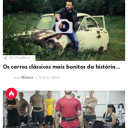
8
101
Partilhas
Os carros clássicos mais bonitos da história…
por
Afonso
8 anos atrás