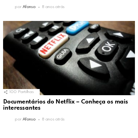
por
Afonso
8 anos atrás
100
Partilhas
Documentários do Netflix – Conheça os mais
interessantes
por
Afonso
8 anos atrás