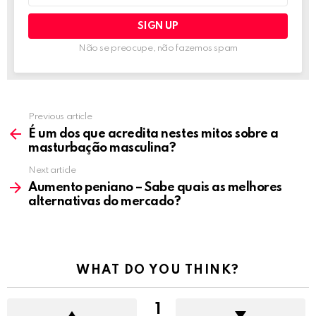
Não se preocupe, não fazemos spam
Previous article
See
more
É um dos que acredita nestes mitos sobre a
masturbação masculina?
Next article
Aumento peniano – Sabe quais as melhores
alternativas do mercado?
WHAT DO YOU THINK?
1