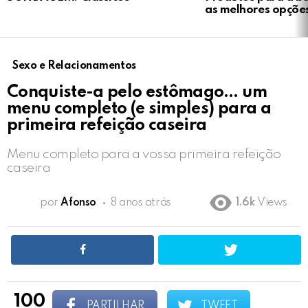
as melhores opçõe
Sexo e Relacionamentos
Conquiste-a pelo estômago… um
menu completo (e simples) para a
primeira refeição caseira
Menu completo para a vossa primeira refeição
caseira
por
Afonso
8 anos atrás
1.6k
Views
100
PARTILHAR
TWEET