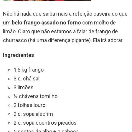
Não há nada que saiba mais a refeição caseira do que
um
belo frango assado no forno
com molho de
limão. Claro que não estamos a falar de frango de
churrasco (há uma diferença gigante). Ela irá adorar.
Ingredientes
1,5 kg frango
3 c. chá sal
3 limões
½ chávena tomilho
2 folhas louro
2 c. sopa alecrim
2 c. sopa coentros picados
5 dentes de alho + 1 cabeça