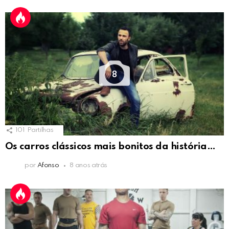
8
101
Partilhas
Os carros clássicos mais bonitos da história…
por
Afonso
8 anos atrás