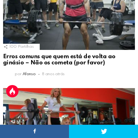
100
Partilhas
Erros comuns que quem está de volta ao
ginásio – Não os cometa (por favor)
por
Afonso
8 anos atrás