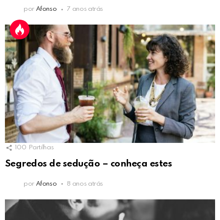
por
Afonso
7 anos atrás
100
Partilhas
Segredos de sedução – conheça estes
por
Afonso
8 anos atrás