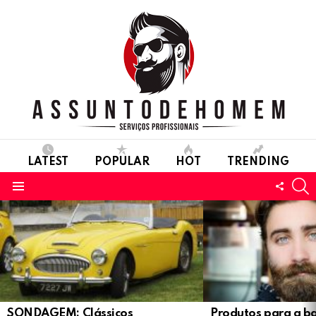
LATEST
POPULAR
HOT
TRENDING
S
FOLL
Menu
US
LATEST
STORIES
SONDAGEM: Clássicos
Produtos para a b