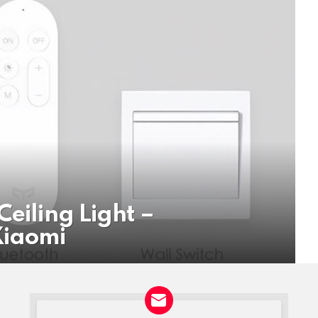
Ceiling Light –
Xiaomi