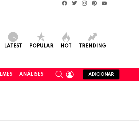
facebook
twitter
instagram
pinterest
youtube
LATEST
POPULAR
HOT
TRENDING
SEARCH
LOGIN
ILMES
ANÁLISES
ADICIONAR