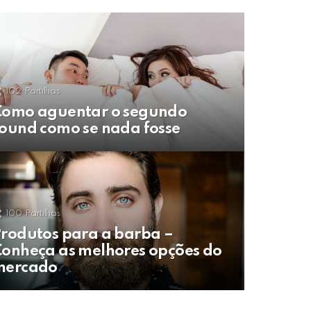
102
Partilhas
Como aguentar o segundo
ound como se nada fosse
100
Partilhas
rodutos para a barba –
onheça as melhores opções do
mercado