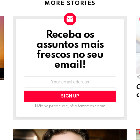
MORE STORIES
Receba os
NEWSLETTER
assuntos mais
frescos no seu
email!
Email
address:
c
Não se preocupe, não fazemos spam