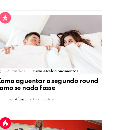
102
Partilhas
Sexo e Relacionamentos
Como aguentar o segundo round
omo se nada fosse
por
Afonso
8 anos atrás