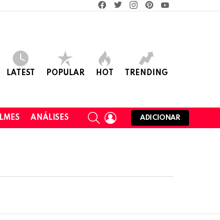
facebook
twitter
instagram
pinterest
youtube
LATEST
POPULAR
HOT
TRENDING
SEARCH
LOGIN
ILMES
ANÁLISES
ADICIONAR