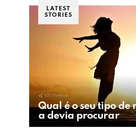
LATEST
STORIES
100
Partilhas
Qual é o seu tipo de
a devia procurar