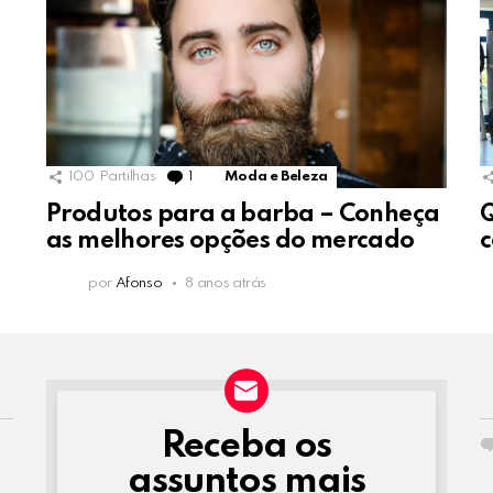
100
Partilhas
1
Comment
Moda e Beleza
Produtos para a barba – Conheça
Q
as melhores opções do mercado
c
por
Afonso
8 anos atrás
Receba os
NEWSLETTER
assuntos mais