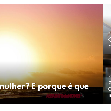
r
P
 mulher? E porque é que
C