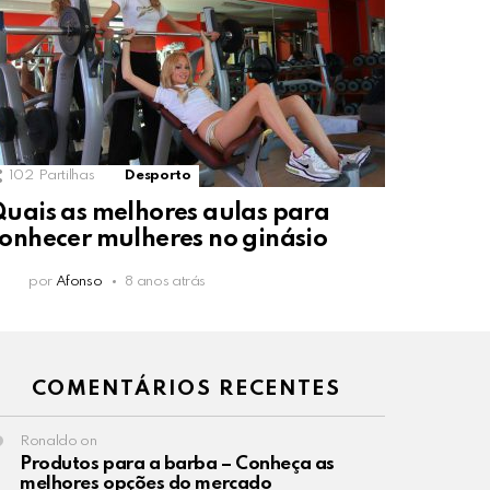
102
Partilhas
Desporto
uais as melhores aulas para
onhecer mulheres no ginásio
por
Afonso
8 anos atrás
COMENTÁRIOS RECENTES
Ronaldo
on
Produtos para a barba – Conheça as
melhores opções do mercado