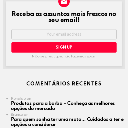
Receba os assuntos mais frescos no
NEWSLETTER
seu email!
Email
address:
Não se preocupe, não fazemos spam
COMENTÁRIOS RECENTES
Ronaldo
on
Produtos para a barba – Conheça as melhores
opções do mercado
Branco
on
Para quem sonha ter uma mota… Cuidados a ter e
opções a considerar