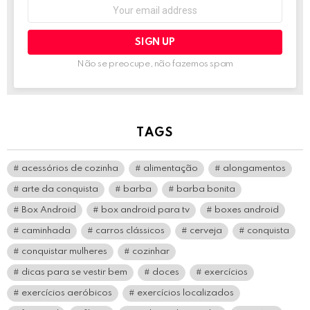
Email
address:
Não se preocupe, não fazemos spam
TAGS
acessórios de cozinha
alimentação
alongamentos
arte da conquista
barba
barba bonita
Box Android
box android para tv
boxes android
caminhada
carros clássicos
cerveja
conquista
conquistar mulheres
cozinhar
dicas para se vestir bem
doces
exercícios
exercícios aeróbicos
exercícios localizados