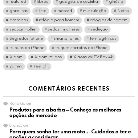
featured
fibras
gadgets de cozinha
ginásio
gorduras
lista
motard
musculação
Netflix
proteinas
relógio para homem
relógios de homem
seduzir mulher
seduzir mulheres
sedução
Segredos iphone
smartphones
termogénicos
truques do iPhone
truques secretos do iPhone
Xiaomi
Xiaomi mi box
Xiaomi Mi TV Box 4k
yammi
Yeelight
COMENTÁRIOS RECENTES
Ronaldo
on
Produtos para a barba – Conheça as melhores
opções do mercado
Branco
on
Para quem sonha ter uma mota… Cuidados a ter e
opções a considerar