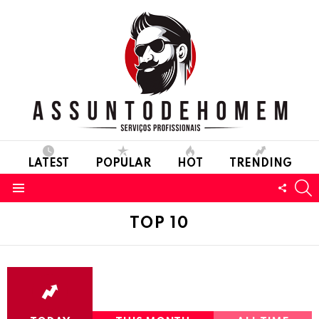
LATEST
POPULAR
HOT
TRENDING
S
FOLL
Menu
US
TOP 10