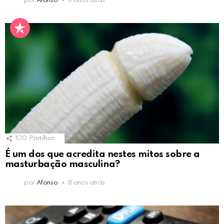
por
Afonso
8 anos atrás
100
Partilhas
É um dos que acredita nestes mitos sobre a
masturbação masculina?
por
Afonso
8 anos atrás