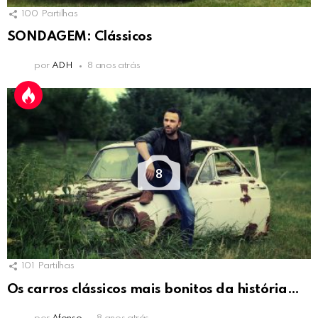
100
Partilhas
SONDAGEM: Clássicos
por
ADH
8 anos atrás
8
101
Partilhas
Os carros clássicos mais bonitos da história…