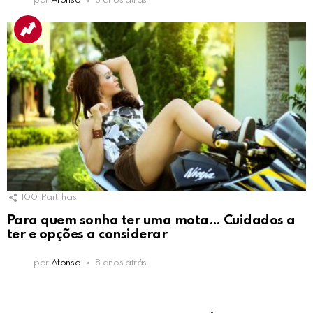
por
Afonso
8 anos atrás
100
Partilhas
Para quem sonha ter uma mota… Cuidados a
ter e opções a considerar
por
Afonso
8 anos atrás