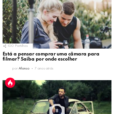
100
Partilhas
Está a pensar comprar uma câmara para
filmar? Saiba por onde escolher
por
Afonso
7 anos atrás
8