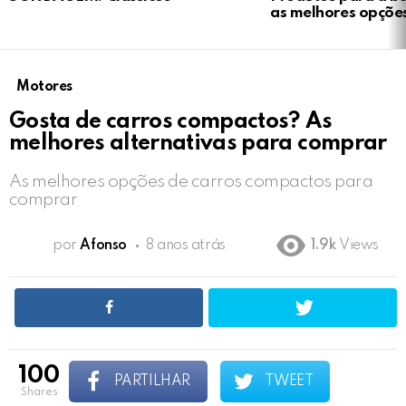
as melhores opçõe
Motores
Gosta de carros compactos? As
melhores alternativas para comprar
As melhores opções de carros compactos para
comprar
por
Afonso
8 anos atrás
1.9k
Views
100
PARTILHAR
TWEET
shares