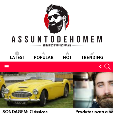
LATEST
POPULAR
HOT
TRENDING
S
FOLL
Menu
US
LATEST
STORIES
SONDAGEM: Clássicos
Produtos para a b