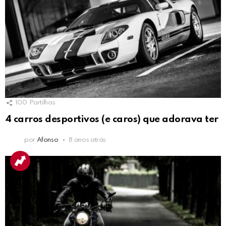
100
Partilhas
4 carros desportivos (e caros) que adorava ter
por
Afonso
8 anos atrás