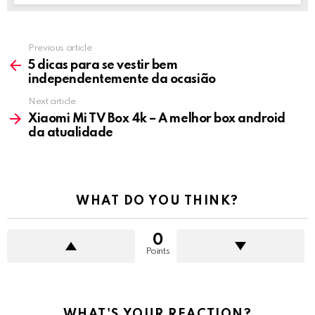
Previous article
See
more
5 dicas para se vestir bem
independentemente da ocasião
Next article
Xiaomi Mi TV Box 4k – A melhor box android
da atualidade
WHAT DO YOU THINK?
0
Points
WHAT'S YOUR REACTION?