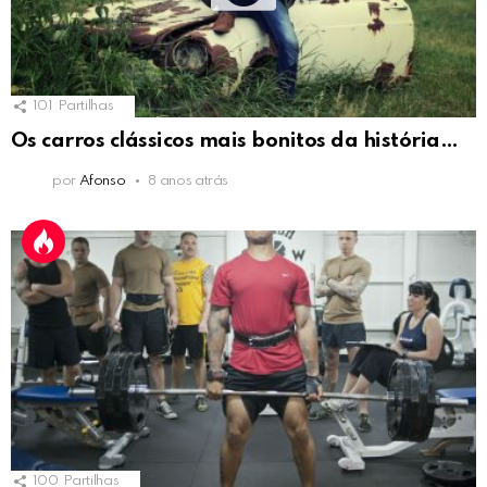
101
Partilhas
Os carros clássicos mais bonitos da história…
por
Afonso
8 anos atrás
100
Partilhas