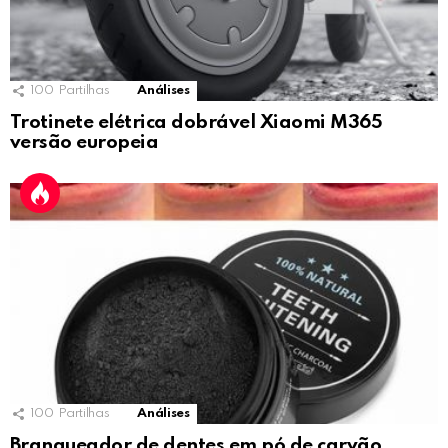
100
Partilhas
Análises
Trotinete elétrica dobrável Xiaomi M365
versão europeia
100
Partilhas
Análises
Branqueador de dentes em pó de carvão