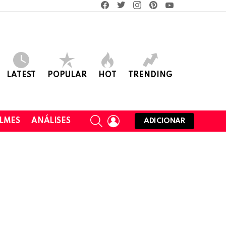
facebook
twitter
instagram
pinterest
youtube
LATEST
POPULAR
HOT
TRENDING
SEARCH
LOGIN
ILMES
ANÁLISES
ADICIONAR