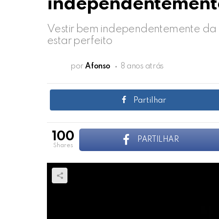
independentemente
Vestir bem independentemente da o
estar perfeito
por
Afonso
8 anos atrás
Partilhar
100
PARTILHAR
shares