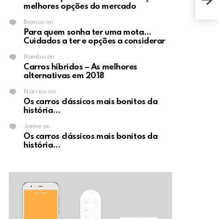
mel
melhores opções do mercado
Branco
on
Para quem sonha ter uma mota…
Cuidados a ter e opções a considerar
Rambo
on
Carros híbridos – As melhores
alternativas em 2018
Narciso
on
Os carros clássicos mais bonitos da
história…
Jaime
on
Os carros clássicos mais bonitos da
história…