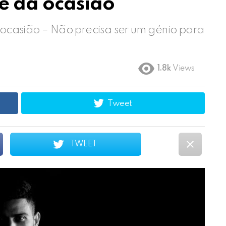
 da ocasião
casião – Não precisa ser um génio para
1.8k
Views
Tweet
TWEET