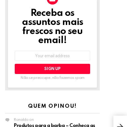
Receba os
NEWSLETTER
assuntos mais
frescos no seu
email!
Email
address:
Não se preocupe, não fazemos spam
QUEM OPINOU!
Ronaldo
on
Gos
Produtos para a barba – Conheça as