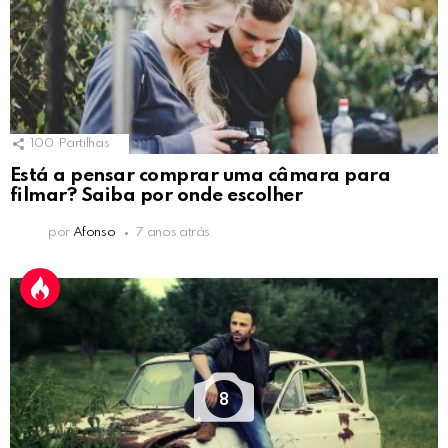
100
Partilhas
Está a pensar comprar uma câmara para
filmar? Saiba por onde escolher
por
Afonso
7 anos atrás
8