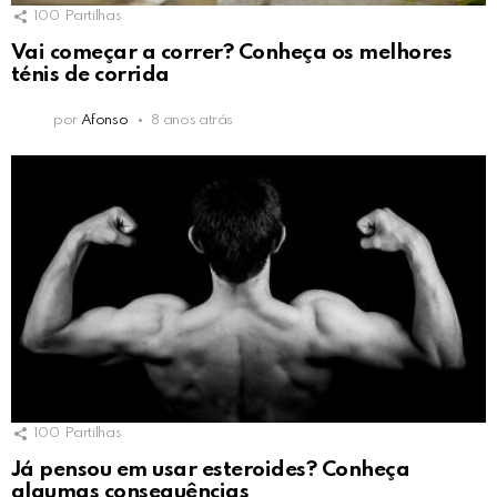
100
Partilhas
Vai começar a correr? Conheça os melhores
ténis de corrida
por
Afonso
8 anos atrás
100
Partilhas
Já pensou em usar esteroides? Conheça
algumas consequências