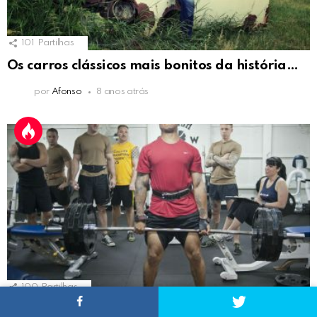
101
Partilhas
Os carros clássicos mais bonitos da história…
por
Afonso
8 anos atrás
100
Partilhas
Erros comuns que quem está de volta ao