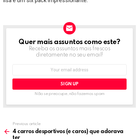
lisa e um six pack impressionante.
Quer mais assuntos como este?
NEWSLETTER
Receba os assuntos mais frescos
diretamente no seu email!
Email
address:
Não se preocupe, não fazemos spam
Previous article
See
more
4 carros desportivos (e caros) que adorava
ter