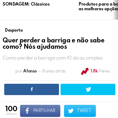
SONDAGEM: Clássicos
Produtos para a b
as melhores opçõe
Desporto
Quer perder a barriga e não sabe
como? Nós ajudamos
Como perder a barriga com 10 dicas simples
por
Afonso
8 anos atrás
1.8k
Views
100
PARTILHAR
TWEET
shares