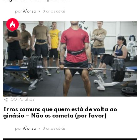
por
Afonso
8 anos atrás
100
Partilhas
Erros comuns que quem está de volta ao
ginásio – Não os cometa (por favor)
por
Afonso
8 anos atrás